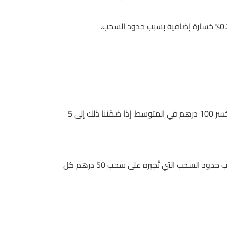
التحقق من سجلات الحاسبة يظهر أن متوسط الخسارة لكل جلسة في كازينو 20٪، وهو ما يعني أن لاعبًا يراهن 500 درهم سيخسر 100 درهم في المتوسط. إذا ضمّننا ذلك إلى 5
لكن هناك مثال واقعي: أحد أصدقائي كان يراهن 150 درهم يوميًا في Betway، وفقد 2,300 درهم خلال 4 أسابيع فقط بسبب حدود السحب التي تُجبره على سحب 50 درهم كل