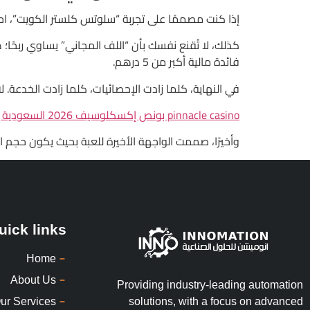
إذا كنت مصممًا على تجربة “سلوتس كلستر الكويت”، احرص على أن تكون لديك خطة: 1) حد الخسارة اليومي 100 د
فائدة مالية أكبر من 5 درهم.
في النهاية، كلما زادت الإحصائيات، كلما زادت الخدعة. لا تنسَ أن الكازينوهات مثل Cashier لا تعطي “هدايا” م
pinnacle casino بونص إكسكلوسيف 2026 السعودية يسلط الضوء على خرافات المكسب السريع
وأخيرًا، صممت الواجهة الأخيرة للعبة بحيث يكون حجم الخط 10 بكسل فقط، لا أحد يستطيع قراءة الأرقام بوضوح، وهذا يفسد أي 
uick links
Home
About Us
Providing industry-leading automation
ur Services
solutions, with a focus on advanced