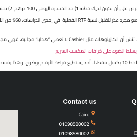
رهم. 2) تجنب أي مكافأة تحمل شرط تراكم رهان أعلى من 20×.
كذلك، لا تُقنع نفسك بأ
جانية، فهي مجرد أرقام مخططة بدقة تجعلها تبدو مغرية.
تجربة لعب.
Contact us
Q
Cairo
01098580002
01098580002
O