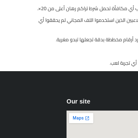
ن “اللف المجاني” يساوي ربحًا؛ هو مجرد عذر لتقليل نسبة RTP الفعلية. في إحدى الدراسات، 68% من اللاعبين الذين استخدموا اللف المجاني لم يحققوا أي
Our site