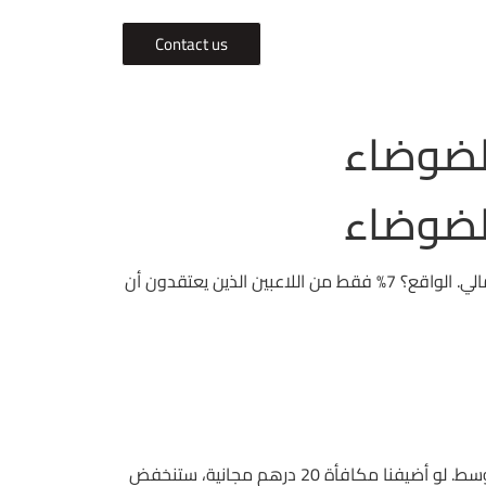
Contact us
لضوضاء
لضوضاء
كلمة “سلوتس كلستر الكويت” انتشرت في المنتديات كما لو أن اللاعبين يعتقدون أن مجموعة من الرموز ستحكم مصيرهم المالي. الواقع؟ 7% فقط من اللاعبين الذين يعتقدون أن
أولاً، احسب نسبة العائد المتوقعة (RTP) للعبة Starburst في Betway: 96.1% يعني كل 1000 درهم تدفع 961 درهم في المتوسط. لو أضيفنا مكافأة 20 درهم مجانية، ستنخفض