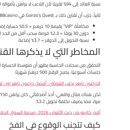
نسبة العائد إلى 94% تقريبًا لأن اللاعب لا يراهن بأمواله الخاصة.
ثانياً، جرّب أن تقارن ذلك بـ Gonzo’s Quest في 888casino التي تقدم RTP 96.5%، لكن كل قسط من القسيمة المجانية يضيف 0.2% خسارة إضافية بسبب حدود السحب.
مكافأة “VIP” بقيمة 10 درهم = 0.5% خسارة إضافية.
دورن 30 يومًا = 2.3% فرصة سحب أقل من الحد الأدنى.
نسبة التحويل إلى الدولار = 3.7% إضاعة.
المخاطر التي لا يذكرها القن
جلسات أسبوعيًا، يصبح الرقم 500 درهم شهريًا.
الدراغون تايغر يجلب الفوضى: أفضل دراغون تايغر اون لاي
مرة، مما يضيف تكلفة تحويل 3.2%.
أقذر كازينو من حيث الألعاب 2026: صدمة السوق الحقيقي
كيف تتجنب الوقوع في الفخ