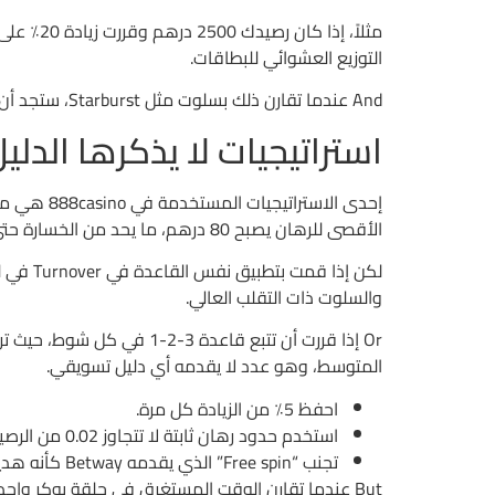
التوزيع العشوائي للبطاقات.
And عندما تقارن ذلك بسلوت مثل Starburst، ستجد أن السرعة العالية للدوائر تجعلها تبدو أكثر إغراءً، لكن تقلبها أعلى من 5.9٪؛ البوكر يظل بطيئًا لكن أكثر حسابيًا.
استراتيجيات لا يذكرها الدل
الأقصى للرهان يصبح 80 درهم، ما يحد من الخسارة حتى في أسوأ سيناريو، حيث قد يخسر 1.3 مرة نسبة الرهان في كل جولة.
والسلوت ذات التقلب العالي.
المتوسط، وهو عدد لا يقدمه أي دليل تسويقي.
احفظ 5٪ من الزيادة كل مرة.
استخدم حدود رهان ثابتة لا تتجاوز 0.02 من الرصيد.
تجنب “Free spin” الذي يقدمه Betway كأنه هدية، فهو مجرد تغطية لخسارة سابقة.