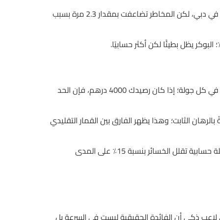
مثلاً، إذا كان رصيدك 2500 درهم وقررت زيادة 20٪ على رهانك، فأنت تضيف فقط 500 درهم، وهو ما يعادل ثمن كوب قهوة في دبي، لكن المخاطر تضاعفت بمقدار 2.3 مرة بسبب
إحدى الاستراتيجيات المستخدمة في 888casino هي ما يُسمى بـ”الضربة الثانية” حيث يُحافظ اللاعب على 2% من رصيده الأصلي في كل جولة؛ إذا كان رصيدك 4000 درهم، فإن الحد
س القاعدة في Turnover في لعبة Gonzo’s Quest، ستجد أن العائد المتسلسل يقل بنسبة 4.7٪ مقارنةً بالرهان الثابت؛ وهذا يظهر الفارق بين القمار التقليدي
Or إذا قررت أن تتبع قاعدة 3-2-1 في كل شوط، حيث تراهن 3 وحدات في الجولة الأولى، ثم تقلل إلى 2 ثم 1، ستنتج لك متسلسلة حسابية تقلل الخسائر بنسبة 15٪ على المدى
حلقة بوكر واحدة التي قد تصل إلى 7 دقائق، مع دورة سلوت لا تتعدى 2 ثانية، يدرك أي لاعب ذكي أن الفائدة الحقيقية ليست في السرعة بل