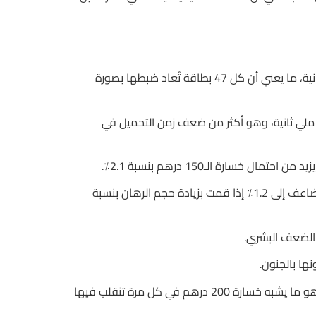
العديد من اللاعبين يظنون أن RNG في ألعاب كازينو بوكر بسيط؛ الواقع أن خوارزمية RNG تُعيد توليد توزيع احتمالي كل 0.021 ثانية، ما يعني أن كل 47 بطاقة تُعاد ضبطها بصورة
An إذا قمت بتحليل سجلات اللعبة في الوقت الفعلي على 888casino، ستجد أن متوسط زمن الاستجابة للبطاقة يساوي 0.84 ملي ثانية، وهو أكثر من ضعف زمن التحميل في
Or في مقارنة مع سلوت مثل Gonzo’s Quest، يتيح لك النظام اختيار حجم الرهان في كل دورة؛ هذا يعني أن مخاطر 0.5٪ قد تتضاعف إلى 1.2٪ إذا قمت بزيادة حجم الرهان بنسبة
بغض النظر عن عدد الجلسات التي تلعبها، إذا مرت 12 ساعة، ستجد أن متوسط الخسارة يساوي تقريبًا 8% من إجمالي الرصيد، وهو ما يشبه خسارة 200 درهم في كل مرة تنقلب فيها