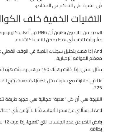
في القدرة على التحكم في المخاطر.
التقنيات الخفية خلف الكوا
عشوائية لتجنب أي نمط يمكن للاعب اكتشافه.
معظم المواقع الإخبارية.
مثال عملي: إذا كانت رهانك 150 درهم، وحدثت هزة اتصال لمدّة 3 ثوانٍ، فإن النظام قد يعيد حساب توزيع البطاقات مرتين، ما يزيد من احتمال خسارة الـ150 درهم بنسبة 2.1٪.
25٪.
النتيجة هي أن كل “هدية” مجانية هي مجرد طريقة لتغطية الحسابات، ولا أحد يعطي “free
And لا تسألني عن سحر الألعاب، فأنا لا أؤمن بأي “حظ”. كل شيء قابل للقياس، حتى الفوضى التي يبدو أن بعض اللاعبين يصفونها بالجنون.
بطاقة.