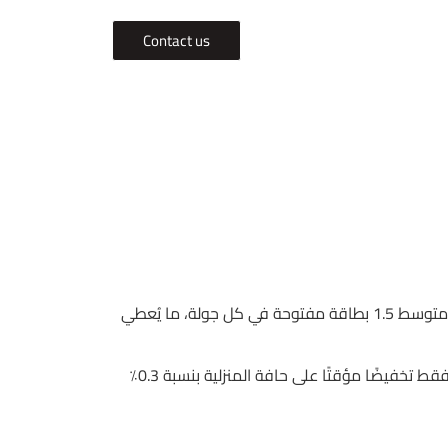
Contact us
في جلسة لا تتجاوز 30 دقيقة، يمكنك أن ترى 3 خانات للرهان تُوزع على ما لا يقل عن 8 لاعبين، وهذا يعني أن كل لاعب يتحمل متوسط 1.5 بطاقة مفتوحة في كل جولة، ما يُعطي
لكن ما ينجذب إليه المبتدئ هو “VIP” المزعوم، كأنه يمنحهم حبة سكر مجانية من ماركة Betway؛ الواقع أن هذه الحبة تمثل فقط تخفيضًا مؤقتًا على حافة المنزلية بنسبة 0.3٪