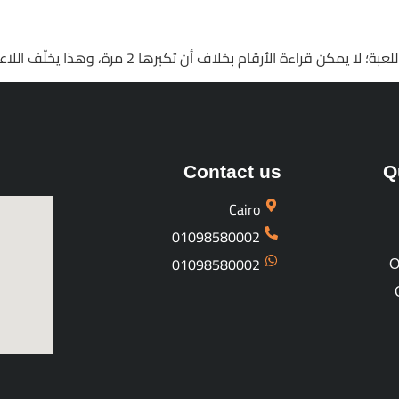
رها 2 مرة، وهذا يخلّف اللاعبون يتعاملون مع أرقام غير واضحة ويزيد من الأخطاء.
Contact us
Q
Cairo
01098580002
01098580002
O