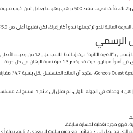
يل الرسمي
لكن إذا قمت بتطبيق نف
But عندما تقارن الوقت المستغرق في 