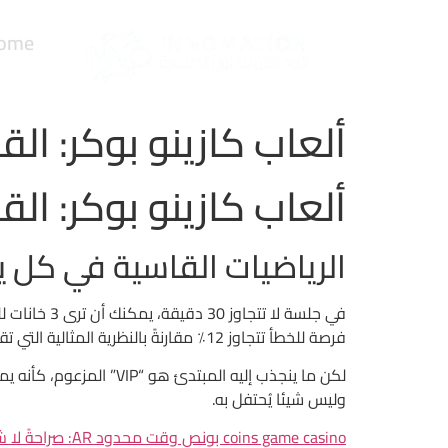
ome
ألعاب كازينو بوكر: ال
ألعاب كازينو بوكر: ال
الرياضيات القاسية في كل ي
فرصة للخطأ تتجاوز 12٪ مقارنةً بالنظرية المثالية التي تقول إن اللاعب الذكي سيخسر أقل من 5٪ من الرهانات.
وليس شيئا يُحتفل به.
coins game casino بونص وقت محدود AR: صراحةً لا شيء إلا أرقام عابرة