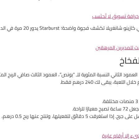
يث للمدبرين المرهقين
لفخاخ