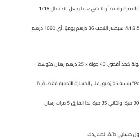
لكن بعض اللاعبين يظنون أن “Gonzo’s Quest” يضمن ثروة خلال 15 دقيقة. الحقيقة أن اللعبة ذات تذبذب عالي قد تُضاعف رهانك مرة واحدة أو لا شيء، ما يجعل الاحتمال 1/16
حساب آخر: إذا كان متوسط الرهان 50 درهم، وعدد اللفات اليومية 40، فإن إجمالي الرهانات 2000 درهم. إذا كان نسبة الخسارة 1.8%، سيخسر اللاعب 36 درهم يوميًا، أي 1080 درهم
إحدى الاستراتيجيات الشائعة هي “الحد الأقصى للساعة”. إذا حددت 2 ساعة للعب، وتستغرق كل جولة 3 دقائق، فستجري 40 جولة كحد أقصى. 40 جولة × 25 درهم رهان متوسط =
التحليل يوضح أن ملاحظة “مكافأة يومية” لا تساوي شيئًا إذا لم تقم بحساب نسبة التحويل إلى نقود. في PokerStars، “Cashback” بنسبة 5% يُطبق على الخسارة الأصلية فقط، فإذا
المقارنة بين “Turnover requirement” في كازينو شانغريلا و“Wagering” في 888casino تبين أن الأول يفرض مضاعفة الرهان 30 مرة، والثاني 35 مرة، لذا الفارق 5 مرات رهان
ول حسابي دائمًا تحت يدك.