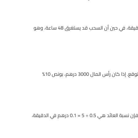
المقارنة بين سلوت Starburst وسرعة سحب الأموال في كازينو شانغريلا تكشف فجوة واضحة؛ Starburst يدور 20 مرة في الدقيقة، في حين أن السحب قد يستغرق 48 ساعة، وهو
استخدم جدول بسيط: العمود الأول رأس المال الأصلي، العمود الثاني النسبة المئوية للـ “بونص”، العمود الثالث صافي الربح المتوقع. إذا كان رأس المال 3000 درهم، بونص 10%
في 888casino، يروجون للـ “Free spin” كأنها قطرة عسل على جرح. إذا استغرقت 5 دقائق لتفعيلها، وتنتج عنها ربح 0.5 درهم، فإن نسبة العائد هي 0.5 ÷ 5 = 0.1 درهم في الدقيقة،