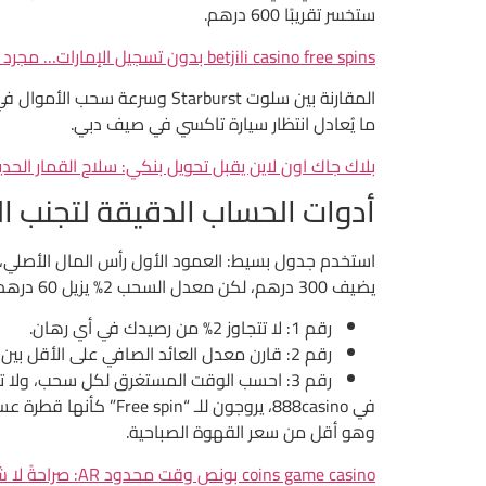
ستخسر تقريبًا 600 درهم.
betjili casino free spins بدون تسجيل الإمارات… مجرد خرافة تسويق لا تُحتَسب
ما يُعادل انتظار سيارة تاكسي في صيف دبي.
بلاك جاك اون لاين يقبل تحويل بنكي: سلاح القمار الحد
أدوات الحساب الدقيقة لتجنب ا
يضيف 300 درهم، لكن معدل السحب 2% يزيل 60 درهم خلال اللعبة، يبقى لك 240 درهم فقط.
رقم 1: لا تتجاوز 2% من رصيدك في أي رهان.
رقم 2: قارن معدل العائد الصافي على الأقل بين 3 منصات مختلفة.
رقم 3: احسب الوقت المستغرق لكل سحب، ولا تجعل 72 ساعة تصبح معيارًا للراحة.
وهو أقل من سعر القهوة الصباحية.
coins game casino بونص وقت محدود AR: صراحةً لا شيء إلا أرقام عابرة