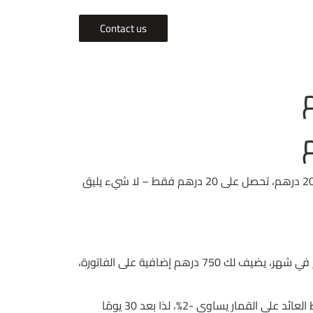
Contact us
م
م
اللاعب العادي يظن أن 10% بونص هو فرصة للثراء الفوري. الحقيقة أن 10% تعادل 0.1 من رأس المال الأصلي، أي إذا وضعت 200 درهم، تحصل على 20 درهم فقط – لا شيء يليق
لما يعلن كازينو شانغريلا عن “VIP” بخصم 15% على الضيافة، هو فعليًا يضيف 15% عمولة على كل رهان. إذا لعبت 5000 درهم في شهر، يضيف لك 750 درهم إضافية على الفاتورة،
مثال عملي: في Betway، إذا كنت تستهدف 5% ربح يوميًا، تحتاج إلى تحقيق 0.05 × 1000 = 50 درهم صافي يوميًا. لكن متوسط العائد على القمار يساوي -2%، لذا بعد 30 يومًا