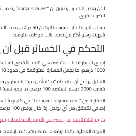
للضرب القوي.
شهريًا، وهو أكثر من نصف راتب موظف متوسط.
التحكم في الخسائر قبل أن ي
1000 درهم، ما يجعل الخسارة المتوقعة في حدود 18 درهم إذا كانت نسبة الخسارة 1.8%.
خسرت 2000 درهم، تستعيد 100 درهم، ما يرفع نسبة العائد الفعلي إلى -90%، وهو ما لا يُعتبر “إنقاذ”.
إضافي لتتحقق من أي بونص. إذا كان بونص 100 درهم، تحتاج إلى رهان 3000 درهم في الأول و3500 درهم في الثاني.
كازينوهات القمار فى مصر: فخ الأرقام المضللة لا يرحم
النتيجة العملية: كلما ارتفعت المتطلبات، كلما ارتفع