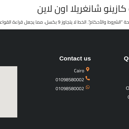
كازينو شانغريلا اون لاين
 مما يجعل قراءة القواعد كأنها مهمة تفتيش في مستشفى بلا إضاءة.
Contact us
Q
Cairo
01098580002
01098580002
O