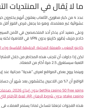
ما لا يُقال في المنتديات الت
عشوائية غير معتمدة، وهو ما يجعل فرص الفوز أقل من 0.01% في المتو
خادم مزيف يُظهر كازينو بدون VPN في القاهرة لكنه يسرق بيانات الدخول.
كازينو المغرب بالعملة المحلية: الحقيقة القاسية وراء ا
اللعبة سيستغرق 2.5 مرة أكثر من المعتاد.
وبينما يروج بعض المواقع لعرض “هدية” مجانية عند إيداع 500 جنيه، تُظهر الفاتورة النهائية أن الرسوم الإدارية تساوي 25% من المبلغ، ما يجعل المكافأة شبه لا 
الواقع أن 7% من اللاعبين يكتشفون بعد شهر أن حساباتهم قد تم تجميد بسبب مخالفات غير واضحة، مثل “العب من دول غير مصر”، رغم أن عنوان IP يُظهر القاهرة فعليًا.
bet9ja casino 50 free spins بدون إيداع 2026: صدمات الواقع خلف الوعود الزائفة
stake casino بدون شروط الرهان AR: لعبة الأرقام التي لا تعطي أي “هدية”
هذه الفجوات تجعلنا نتساءل لماذا يستمر العملاء في إ