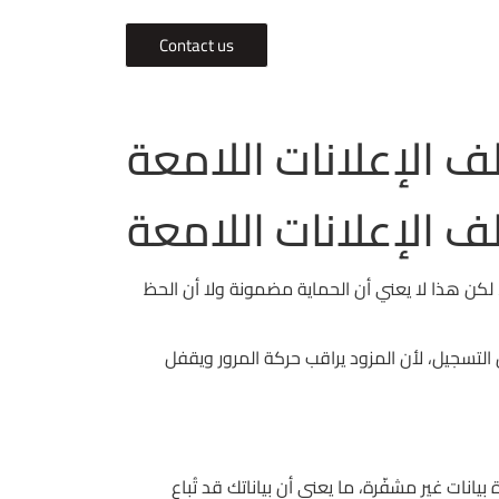
Contact us
لطريق إلى وسط القاهرة، يمكن للعبّار أن يفتح موقع كازينو بدون VPN ويختبر 888casino مباشرةً، لكن هذا لا يعني أن الحماية مضمونة ولا أن الحظ
ّد الخدمة بعد أسبوعين من التسجيل، لأن المزود يراقب حركة المرور ويقفل
قرير أمني صادم أن 7% من اللاعبين سُجِلوا في قاعدة بيانات غير مشفّرة، ما يعني أن بياناتك قد تُباع