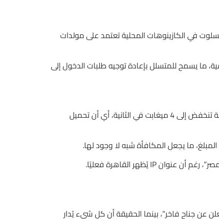
للإنترنت، وهذا يعني أن ألعاب السلوت في الكازينوهات المحلية تعتمد على مولدات
 المتخصصين في الأمن السيبراني أن 9 من كل 10 اختراقات تُجرى عبر استغلال إعدادات DNS غير محمية، ما يسمح للمتسلل بإعادة توجيه طلبات الدخول إلى
لكن إذا حاولت أن تتجنب هذه المخاطر من خلال الاشتراك في خدمة VPN مدفوعة تكلفة 99 جنيهًا شهريًا، ستكتشف أن السرعة تنخفض إلى 4 ميغابت في الثانية، أي أن تحميل
 عن جناح فاخر”، بينما الحقيقة أن كل شيء يُدار