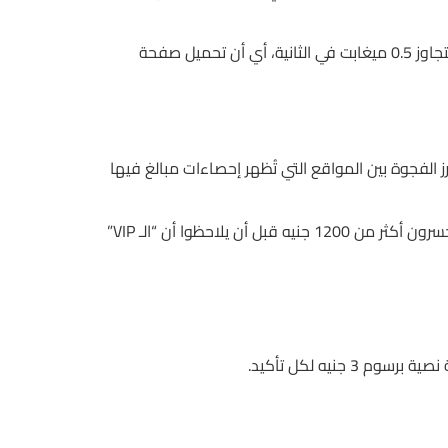
وبالمقارنة، بعض المنتديات المحلية توزع “تطبيقات VPN” مجانية على حساب 2.5 جيجابايت من الفضاء التخزيني، لكن سرعته لا تتجاوز 0.5 ميغابت في الثانية، أي أن تحميل صفحة
ة، بينما Gonzo’s Quest تتطلب 2.3 ثانية لتكملة اللفّة، وهذا يبرز الفجوة بين المواقع التي تُظهر إحصاءات مبالغ فيها
إذا دخلت 5 جولات متتالية في لعبة ذات تقلب 95%، ستحصل على ربح محتمل يبلغ 2500 جنيه، لكن 85% من هؤلاء اللاعبين سيخسرون أكثر من 1200 جنيه قبل أن يلاحظوا أن “الـ VIP”