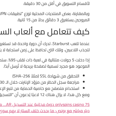
لأقسام التسويق في أقل من 30 دقيقة.
المروجين يستغرق 3 دقائق بدلاً من 15 ثانية.
كيف تتعامل مع ألعاب السل
لتجذب اللاعبين، وتلك التي تحافظ على زمن استجابة لا يتجاوز 1.5 
الموعود هو مجرد تسمية لصفحة بريدية لا تُرسل أبدًا.
التحقق من شهادة SSL (مثلاً SHA-256)
مراجعة سجل الحظر من مزوّد الإنترنت خلال الـ 30 يومًا الماضية
استخدام متصفح مع خاصية الحماية من تتبع الإعل
ومع كل هذا، لا يزال هناك 12 لاعبًا يُدعون أن “التسجيل مجاني” حينما يعرض الموقع نموذجًا يطلب رقم هاتف، ثم يُرسل رسالة نصية برسوم 3 جنيه لكل تأكيد.
onlyspins casino 75 دورة مجانية عند التسجيل AR… مجرد خيال تسويقي لا يُستحق الثقة
ديلر مباشر مع بونص: ما يحدث خلف الستار لا يهم سوى 