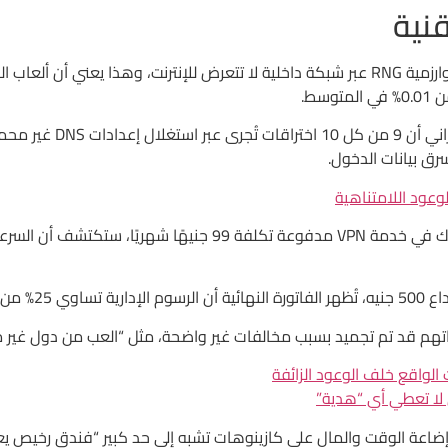
قنية
عدد 4 من كبار مطوري الألعاب يعلنون أنهم يختبرون خوارزمية RNG عبر شبكة داخلية لا تتعرض 
سط.
وعلى صعيد آخر، يذكر أحد
لوعود اللامتناهية
وجود لها.
ضاعة الوقت والمال على كازينوهات تشبه إلى حد كبير “فندق رخيص يعلن