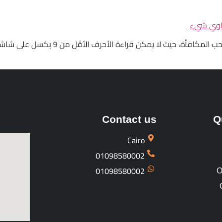
يساوي شيء
وأخيراً، إنني أشتكي من حجم الخط الصغير
Contact us
Q
Cairo
01098580002
01098580002
O