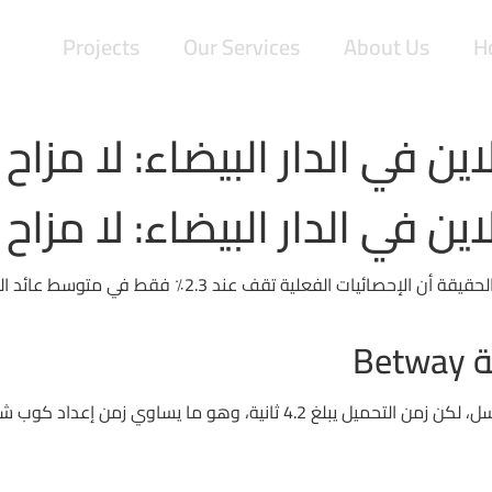
Projects
Our Services
About Us
H
ين في الدار البيضاء: لا مزاح 
ين في الدار البيضاء: لا مزاح 
اللاعبون يظنون أن 7٪ من الرهانات يضمنون ربحًا، لكن الحق
Be
عند فتح Betway، تُعرض لك لعبة روليت بدقة 1080 بكسل، لكن زمن التحميل يبل