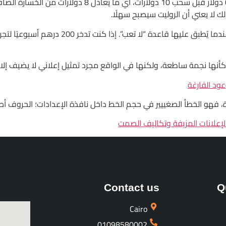
عود الفارغة
غييير في حجم الخط داخل نافذة الإعدادات؛ الحروف أصغر من 10 بكسل، وتحتاج إلى مكبرة لتقرأ 
Contact us
Q
Cairo
01098580002