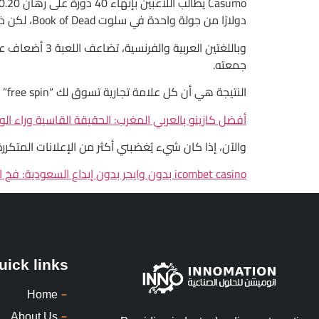
دولارًا من جولة واحدة في سلوت Book of Dead، لكن ذلك لا يعني أن الروليت سيصبح سهلًا.
جمعته.
النتيجة هي أن كل علامة تجارية تسوق لك “free spin” كأنها نجمة ساطعة، ولكنها في الواقع مجرد تمثيل إعلاني لا يضيف إلا للضغط النفسي.
أفضل كازينو بالعربي المغرب: الحقيقة القاسية وراء الو
والآن، إذا كان شيء يُغضبني أكثر من الإعلانات المتكررة، فهو الخطأ الص
icombet casino بدون وايجر بدون إيداع السعودية: فخ الإعلانات المزيفة وتكاليف الصمت
uick links
Home
About Us