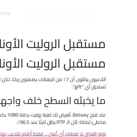
ome
مستقبل الروليت الأونلا
مستقبل الروليت الأونلا
تستحق أي “gift”.
ما يخبئه السطح خلف واجهة tway
مخطئ تمامًا؛ لأن الـ RTP يظل ثابتًا عند 96.5٪.
لوتو العراق لا يُعطيك أي أمان… فقط أرقام تتلاعب بها