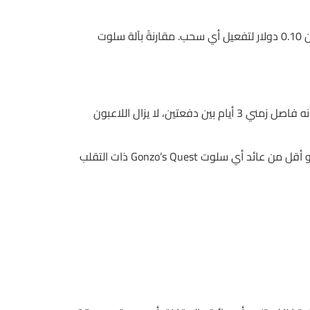
وبينما يركز اللاعبون على تواصل البث السلس، لا يلاحظون أن البونص المعلن “VIP” يُطبق بشروط صعبة: 30 مرة دوران على رهان 0.10 دولار لتفعيل أي سحب. مقارنةً بآلة سلوت
في 888casino، يعرض الروليت بنسختين: أورغنل وإلكترونيك، الفرق بينهما هو فقط 0.3٪ في نسبة الفائدة. إذا اعتبرت الفرق كأنه فاصل زمني 3 أيام بين دفعتين، لا يزال اللاعبون
مثلاً، إذا وضعت 150 ملفًا على رقم 17، وتوقعت أن يصل إلى 5000 بعد 35 دورة، ستحصل على 12.5٪ فقط من الإجمالي، وهو أقل من عائد أي سلوت Gonzo’s Quest ذات التقلب