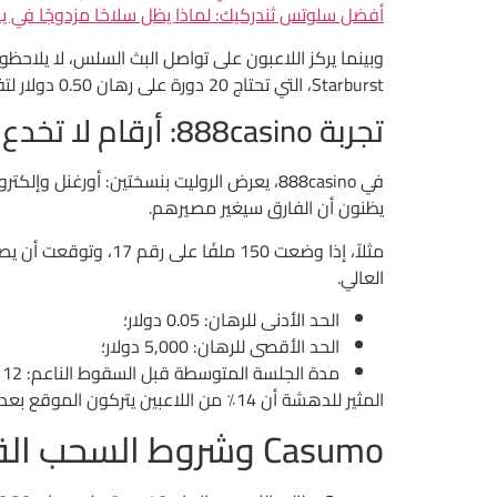
أفضل سلوتس ثندركيك: لماذا يظل سلاحًا مزدوجًا في يد
Starburst، التي تحتاج 20 دورة على رهان 0.50 دولار لتفجير جوائز صغيرة، الروليت يظل أكثر صرامة.
تجربة 888casino: أرقام لا تخدع
يظنون أن الفارق سيغير مصيرهم.
العالي.
الحد الأدنى للرهان: 0.05 دولار؛
الحد الأقصى للرهان: 5,000 دولار؛
مدة الجلسة المتوسطة قبل السقوط الناعم: 12 دقيقة.
المثير للدهشة أن 14٪ من اللاعبين يتركون الموقع بعد أول فشل؛ وهذا يثبت أن التشويق لا يساوي ربحًا.
Casumo وشروط السحب القاسية