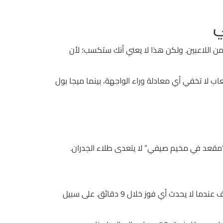
ي
كنك اختيار رقم غير شائع مثل 13 أو 27، ثم يكتشف النظام أن تلك الأرقام تُستَخدم بنسبة 2% فقط من اللاعبين. ولكن هذا لا يعني أنك ستكسب؛ لأن
الفرق هو أن تلك الألعاب لا تخفي أي معادلة وراء الواجهة، بينما ميجا بول
أحد الأساليب القليلة الفعالية هو ما يُسمى بـ “تقنية التوازن الزمني”: ارفَع الرهان بمقدار 15% كل 3 دقائق، ثم خفّضه إلى النصف عندما لا يحدث أي فوز خلال 9 دقائق. على سبيل