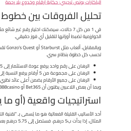
الباكارات بونص ترحيبي: حكاية أرقام وخدوع بلا رحمة
تحليل الفروقات بين خطوط 
الخوارزمية تضبط أوزانها لتقليل أي فوز حقيقي.
وبالم
تحسب كل خطوة بنظام سري.
الرهان على رقم واحد يرفع عودة الاستثمار إلى 85% فقط.
الرهان على مجموعة من 5 أرقام يرفع النسبة إلى 92%، لكن التكلفة تتضاعف خمس مرات.
الرهان على جميع الأرقام يضمن أعلى عائد نظري 99%، لكنه يتطلب حد أدنى للرهان يصل إلى 10,000 درهم
وبما أن بعض اللاعبين يظنون أن Bet365 أو 888casino يقدمون “VIP” سحراً حقيقياً، فعليهم أن يدركوا أن الفارق بين “VIP” و”مقعد في مخيم صيفي” لا يتعدى طلاء الجدران.
استراتيجيات واقعية (أو ما 
المثال، إذا بدأت ب5 درهم، فستصل إلى 5.75 درهم بعد ثلاث دورات، ثم إلى 2.875 درهم بعد الانخفاض.