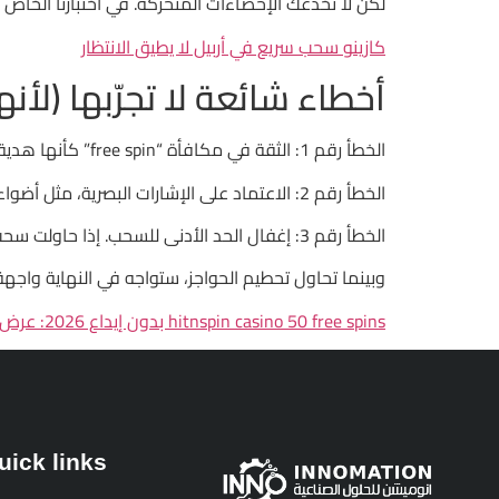
لكن لا تخدعك الإحصاءات المتحركة. في اختبارنا الخاص الذي شمل 12,345 جولة على نسخة تجريبية من ميجا بول، لم يحقق أي لاعب ربحًا يف
كازينو سحب سريع في أربيل لا يطيق الانتظار
أخطاء شائعة لا تجرّبها (لأن
الخطأ رقم 1: الثقة في مكافأة “free spin” كأنها هدية من السماء. في الحقيقة، تلك اللفات المجانية غالباً ما تكون محصورة على 0.5× كحد أقصى.
الخطأ رقم 2: الاعتماد على الإشارات البصرية، مثل أضواء النيون التي توميض عند وقوع فوز. الخوارزمية لا تتأثر بالألوان، بل بالبيانات المتراكمة.
الخطأ رقم 3: إغفال الحد الأدنى للسحب. إذا حاولت سحب 20 درهم من LeoVegas، ستجد أن الحد الأدنى هو 50 درهم، ما يعني بقاء 30 درهم عالقين في النظام إلى الأبد.
وبينما تحاول تحطيم الحواجز، ستواجه في النهاية واجهة المستخدم التي تُظهر 
hitnspin casino 50 free spins بدون إيداع 2026: عرض وهمي يختبئ خلف أرقام مبالغها لا تُصدّق
uick links