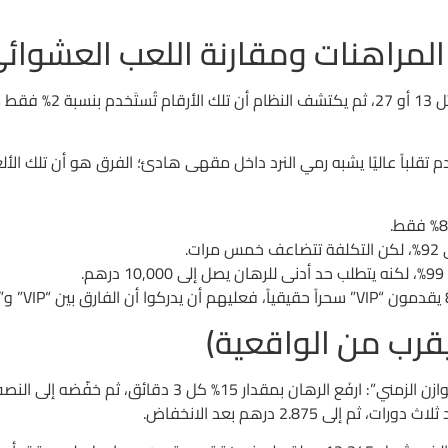
المراهنات ومقارنة اللعب العشوائ
في 1 من كل 7 حالات، سيم
قابل، ألعاب مثل Starburst أو Gonzo’s Quest تقدم تقلباً عاليًا يشبه رمي النرد داخل مقهى هادئ؛ 
.
يقرب من الواقعية)