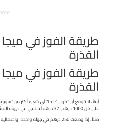
ome
طريقة الفوز في ميجا 
القذرة
طريقة الفوز في ميجا 
القذرة
على كل 1000 درهم، 37 درهماً تختفي في جيوب المشغل.
مثلاً، إذا وضعت 250 درهم في جولة واحدة، واحتمالية الحصول على مضاعف 5× هي 0.02%، فالنتيجة المتوقعة هي 0.05 درهم فقط. هذا ليس ربحاً، إنه خسارة مخططة.