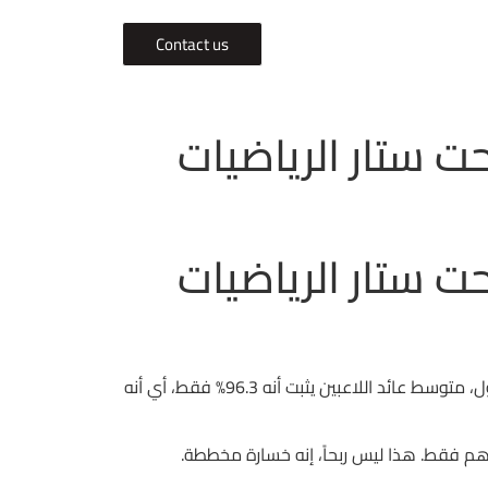
Contact us
 ستار الرياضيات
 ستار الرياضيات
أولاً، لا تتوقع أن تكون “free” أي شيء أكثر من تسويق زائف، لأن كل مليم يُقابل حساباً دقيقاً يحدده البرنامج. في لعبة ميجا بول، متوسط عائد اللاعبين يثبت أنه 96.3% فقط، أي أنه