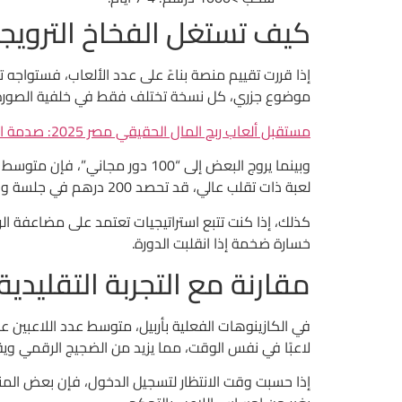
كيف تستغل الفخاخ الترويجي
موضوع جزري، كل نسخة تختلف فقط في خلفية الصورة
مستقبل ألعاب ربح المال الحقيقي مصر 2025: صدمة الصمت خلف الوعود القذرة
لعبة ذات تقلب عالي، قد تحصد 200 درهم في جلسة واحدة—ولكن الاحتمالية 5% فقط.
خسارة ضخمة إذا انقلبت الدورة.
مقارنة مع التجربة التقليدية
لاعبًا في نفس الوقت، مما يزيد من الضجيج الرقمي وي