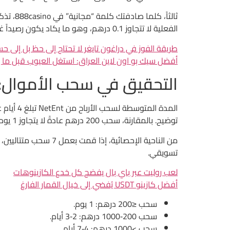
الفعلية لا تتجاوز 0.1 درهم، وهو ما يكاد يكون رصيداً غير قابل للاستخدام.
طريقة الفوز في دراغون تايغر لا تحتاج إلى حظ بل إلى ح
أفضل سيك بو اون لاين العراق: استغل العيوب قبل ما
التحقيق في سحب الأموال: أ
توضيح. بالمقارنة، سحب 200 درهم عادةً لا يتجاوز 1 يوم، ولكن يلزمك إكمال 3 مستويات توثيق.
تسويقي.
لعب روليت عبر باي بال يفضح كل خدع الكازينوهات
أفضل كازينو USDT يُفضي إلى خيال القمار الفارغ
سحب ≤200 درهم: 1 يوم.
سحب 200‑1000 درهم: 2‑3 أيام.
سحب >1000 درهم: 4‑7 أيام.