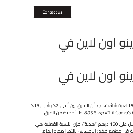
Contact us
نو اون لاين في
نو اون لاين في
أولاً، يعتقد البعض أن 2023 جلبت تحسنًا ملحوظًا في نسب العائد، ولكن إذا حسبنا نسبة العائد إلى اللاعب (RTP) لمجموعة من 15 لعبة شائعة، نجد أن الفارق بين أعلى 2% وأدنى 15%
ثانيًا، دعونا نفحص عروض “VIP” التي يروج لها Betway وكأنها فندق خمس نجوم. إذا كان العميل يحتاج إيداع 5000 درهم ليحصل على 150 درهم “هدية”، فإن النسبة الفعلية هي