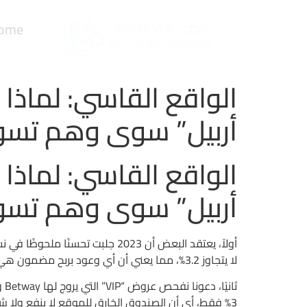
ome
الواقع القاسي: لماذا 
أربيل” سوى وهم تس
الواقع القاسي: لماذا 
أربيل” سوى وهم تس
لا يتجاوز 3.2%، مما يعني أن أي وعود بربح مضمون هي مجرد خيال. مثال عملي: لعبة Starburst تقدم 96.1% RTP بينما Gonzo’s Quest لا تتعدى 95.5%، ولا أحد يضمن الفرق.
3% فقط، أي أن الصندوق الخارق للموقع لا ينفع ولا شيء. مقارنة بسيطة: هذا يشبه دفع 100 درهم لتناول وجبة بطاطا مقلية في مطعم فخم؛ الإحساس بالتميز مجرد إبهام.