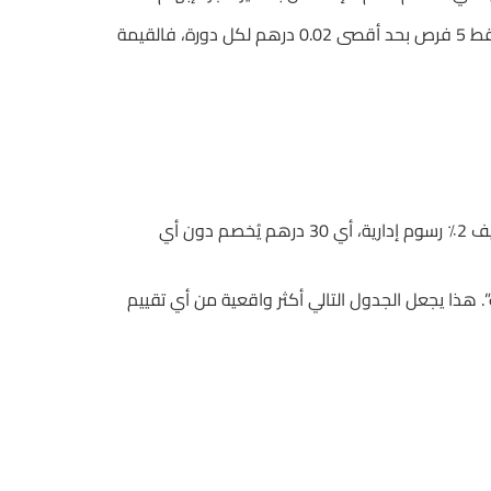
ثالثاً، كلما صادفتك كلمة “مجانية” في 888casino، تذكر أن لا شيء مجاني في عالم القمار. إذا كانت “دورات مجانية” تُعطي فقط 5 فرص بحد أقصى 0.02 درهم لكل دورة، فالقيمة
المدة المتوسطة لسحب الأرباح من NetEnt تبلغ 4 أيام عمل، لكن إذا قُدمت طلب سحب بمبلغ 1500 درهم، فإن النظام قد يضيف 2٪ رسوم إدارية، أي 30 درهم يُخصم دون أي
رفض أحدها يرتفع إلى 27% بسبب سياسات “مراجعة حساب”. هذا يجعل الجدول التالي أكثر واقعية من أي تقييم