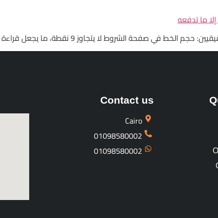
 يتجاوز 9 نقطة، ما يجعل قراءة النص صعبة للغاية، خصوصًا على الشاشات الصغيرة.
Contact us
Q
Cairo
01098580002
01098580002
O